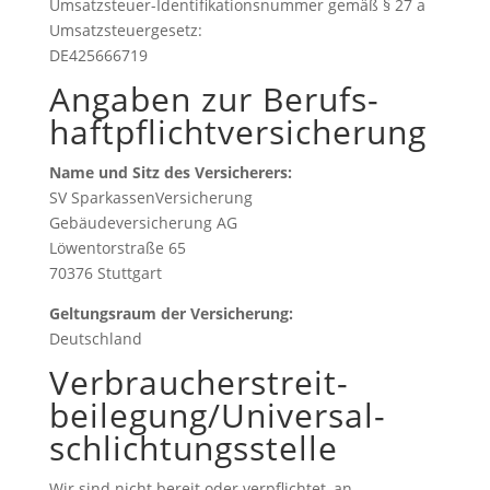
Umsatzsteuer-Identifikationsnummer gemäß § 27 a
Umsatzsteuergesetz:
DE425666719
Angaben zur Berufs­
haftpflicht­versicherung
Name und Sitz des Versicherers:
SV SparkassenVersicherung
Gebäudeversicherung AG
Löwentorstraße 65
70376 Stuttgart
Geltungsraum der Versicherung:
Deutschland
Verbraucher­streit­
beilegung/Universal­
schlichtungs­stelle
Wir sind nicht bereit oder verpflichtet, an