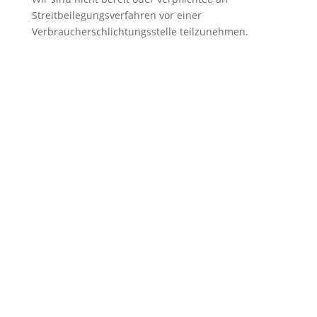
Streitbeilegungsverfahren vor einer
Verbraucherschlichtungsstelle teilzunehmen.
Ihr Kontakt zu uns
+49 1575 8256773
Standort